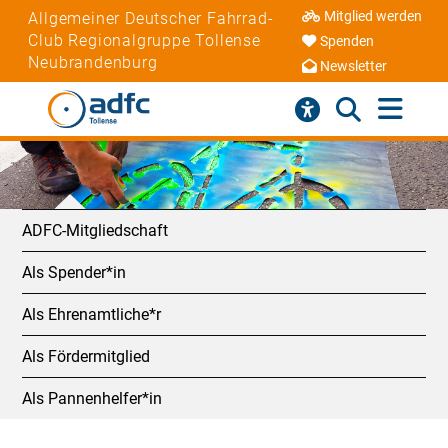
Mitglied werden
Allgemeiner Deutscher Fahrrad-
Club Regionalgruppe Tollense
Spenden
Neubrandenburg
Newsletter
ADFC-Mitgliedschaft
Als Spender*in
Als Ehrenamtliche*r
Als Fördermitglied
Als Pannenhelfer*in